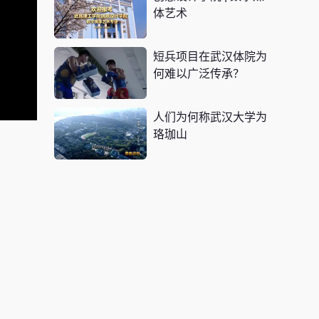
体艺术
短兵项目在武汉体院为
何难以广泛传承？
人们为何称武汉大学为
珞珈山