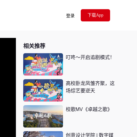
下载App
登录
相关推荐
叮咚～开启追剧模式！
高校卧龙凤雏齐聚，这
场综艺要逆天
校歌MV《卓越之歌》
创意设计学院 | 数字媒