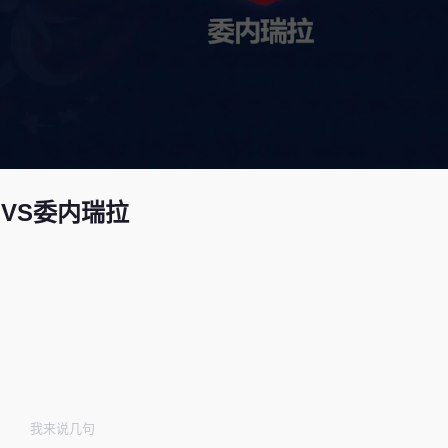
加VS委内瑞拉