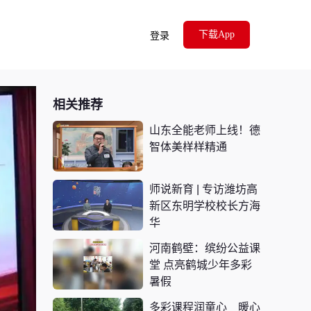
下载App
登录
相关推荐
山东全能老师上线！德
智体美样样精通
师说新育 | 专访潍坊高
新区东明学校校长方海
华
河南鹤壁：缤纷公益课
堂 点亮鹤城少年多彩
暑假
多彩课程润童心 暖心