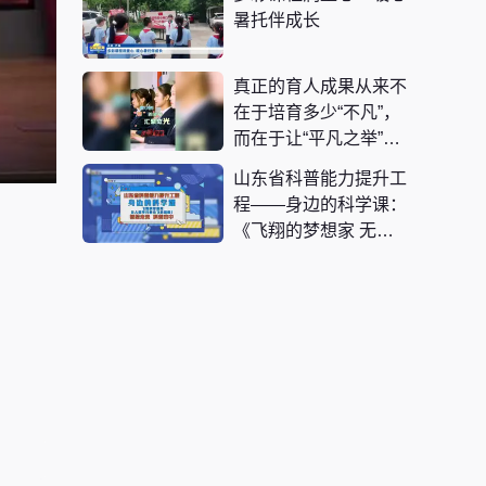
暑托伴成长
真正的育人成果从来不
在于培育多少“不凡”，
而在于让“平凡之举”成
为“应当之为”。
山东省科普能力提升工
程——身边的科学课：
《飞翔的梦想家 无人
机不只是会飞的相机！
》