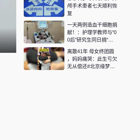
颅手术患者七天顺利恢
复
一天两例造血干细胞捐
献！：护理学教师与“0
0后”研究生同日捐“生
命火种”
离散41年 母女终团圆
，妈妈痛哭：此生亏欠
无从偿还#北京缘梦公
益基金会 #寻亲 #团圆