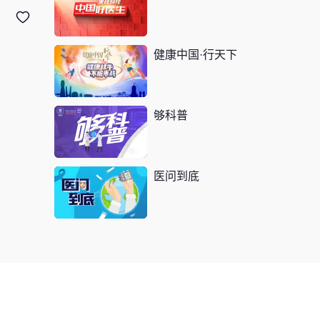
高温持续 需警惕热射
病 严重或可危及生命
！
健康中国·行天下
常见的3种消暑误区，
你避开了吗？
够科普
近日高温来袭，这份中
暑急救攻略请收好！
医问到底
高温杀手热射病防治8
大误区
壹点问医|大汗淋漓、
呼吸急促，当心热射病
！
人真的会被热死吗？