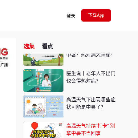
下载App
登录
应对高温天气三问三答
你想知道的都在这里
选集
看点
不太热怎就导致要命的
中暑？热射病大揭秘！
医生说丨老年人不出门
也会得热射病？
高温天气下出现哪些症
状可能是中暑了？
高温天气持续“打卡” 别
拿中暑不当回事