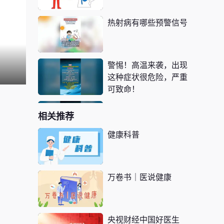
热射病有哪些预警信号
警惕！高温来袭，出现
这种症状很危险，严重
可致命！
从中暑到热射病有哪些
相关推荐
表现？
健康科普
炎炎夏日，老年人不出
门也会得热射病？
万卷书｜医说健康
千万别给热射病患者喂
水
央视财经中国好医生