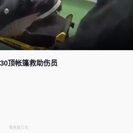
建30顶帐篷救助伤员